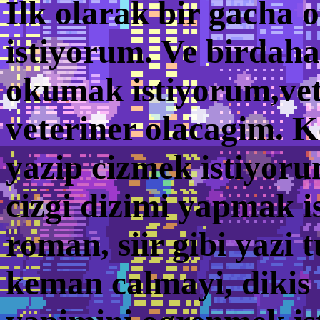
Ilk olarak bir gacha
istiyorum. Ve birdaha
okumak istiyorum,vet
veteriner olacagim. K
yazip cizmek istiyor
cizgi dizimi yapmak i
roman, siir gibi yazi 
keman calmayi, dikis