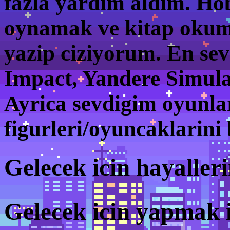
fazla yardim aldim. Ho
oynamak ve kitap okuma
yazip ciziyorum. En se
Impact, Yandere Simula
Ayrica sevdigim oyunlari
figurleri/oyuncaklarini
Gelecek icin hayaller
Gelecek icin yapmak i