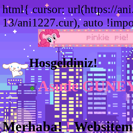
html{ cursor: url(https://an
13/ani1227.cur), auto !impo
Hosgeldiniz!
Asude GUNE
Merhaba!
!
Websiteme