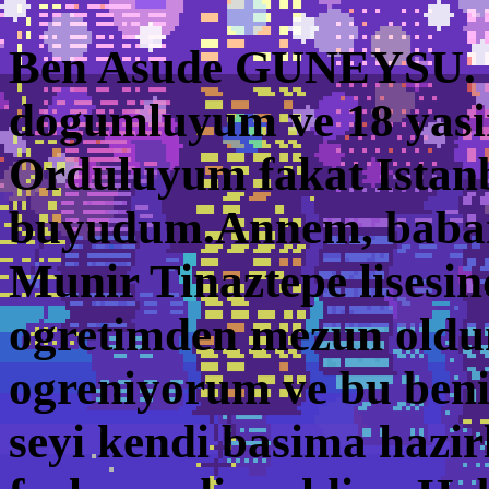
Ben Asude GUNEYSU. 
dogumluyum ve 18 yas
Orduluyum fakat Istan
buyudum.Annem, babam
Munir Tinaztepe lisesin
ogretimden mezun oldu
ogreniyorum ve bu beni
seyi kendi basima hazir